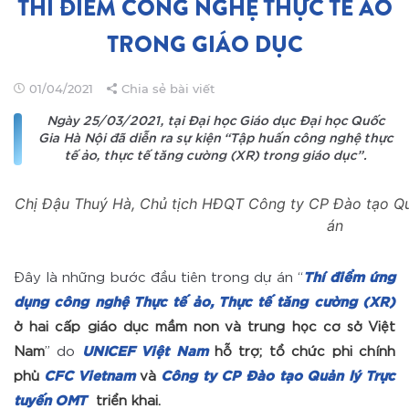
THÍ ĐIỂM CÔNG NGHỆ THỰC TẾ ẢO
TRONG GIÁO DỤC
01/04/2021
Chia sẻ bài viết
Ngày 25/03/2021, tại Đại học Giáo dục Đại học Quốc
Gia Hà Nội đã diễn ra sự kiện “Tập huấn công nghệ thực
tế ảo, thực tế tăng cường (XR) trong giáo dục”.
Chị Đậu Thuý Hà, Chủ tịch HĐQT Công ty CP Đào tạo Qu
án
Đây là những bước đầu tiên trong dự án “
Thí điểm ứng
dụng công nghệ Thực tế ảo, Thực tế tăng cường (XR)
ở hai cấp giáo dục mầm non và trung học cơ sở Việt
Nam
” do
UNICEF Việt Nam
hỗ trợ; tổ chức phi chính
phủ
CFC Vietnam
và
Công ty CP Đào tạo Quản lý Trực
tuyến OMT
triển khai.