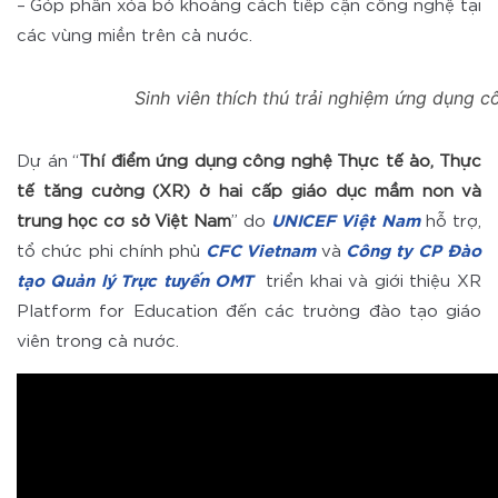
– Góp phần xóa bỏ khoảng cách tiếp cận công nghệ tại
các vùng miền trên cả nước.
Sinh viên thích thú trải nghiệm ứng dụng c
Dự án “
Thí điểm ứng dụng công nghệ Thực tế ảo, Thực
tế tăng cường (XR) ở hai cấp giáo dục mầm non và
trung học cơ sở Việt Nam
” do
UNICEF Việt Nam
hỗ trợ,
tổ chức phi chính phủ
CFC Vietnam
và
Công ty CP Đào
tạo Quản lý Trực tuyến OMT
triển khai và giới thiệu XR
Platform for Education đến các trường đào tạo giáo
viên trong cả nước.