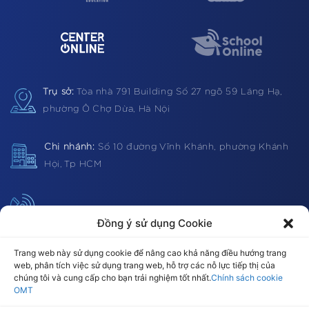
Trụ sở:
Tòa nhà 791 Building
Số 27 ngõ 59 Láng Hạ,
phường Ô Chợ Dừa, Hà Nội
Chi nhánh:
Số 10 đường Vĩnh Khánh, phường Khánh
Hội, Tp HCM
Hotline:
1900 0362 (VN) 0983 812403 (Global)
Đồng ý sử dụng Cookie
Trang web này sử dụng cookie để nâng cao khả năng điều hướng trang
web, phân tích việc sử dụng trang web, hỗ trợ các nỗ lực tiếp thị của
Email:
omt@omt.vn
chúng tôi và cung cấp cho bạn trải nghiệm tốt nhất.
Chính sách cookie
OMT