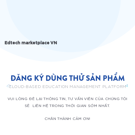
Edtech marketplace VN
ĐĂNG KÝ DÙNG THỬ SẢN PHẨM
CLOUD-BASED EDUCATION MANAGEMENT PLATFORM
VUI LÒNG ĐÊ LẠI THÔNG TIN, TƯ VẤN VIÊN CỦA CHÚNG TÔI
SẼ LIÊN HỆ TRONG THỜI GIAN SỚM NHẤT.
CHÂN THÀNH CẢM ƠN!