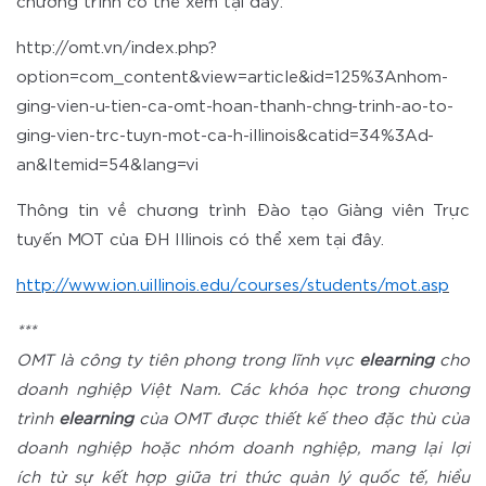
chương trình có thể xem tại đây:
http://omt.vn/index.php?
option=com_content&view=article&id=125%3Anhom-
ging-vien-u-tien-ca-omt-hoan-thanh-chng-trinh-ao-to-
ging-vien-trc-tuyn-mot-ca-h-illinois&catid=34%3Ad-
an&Itemid=54&lang=vi
Thông tin về chương trình Đào tạo Giảng viên Trực
tuyến MOT của ĐH Illinois có thể xem tại đây.
http://www.ion.uillinois.edu/courses/students/mot.asp
***
OMT là công ty tiên phong trong lĩnh vực
elearning
cho
doanh nghiệp Việt Nam. Các khóa học trong chương
trình
elearning
của OMT được thiết kế theo đặc thù của
doanh nghiệp hoặc nhóm doanh nghiệp, mang lại lợi
ích từ sự kết hợp giữa tri thức quản lý quốc tế, hiểu