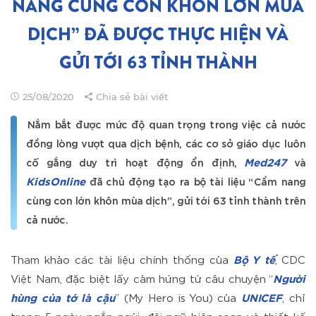
NANG CÙNG CON KHÔN LỚN MUA
DỊCH” ĐÃ ĐƯỢC THỰC HIỆN VÀ
GỬI TỚI 63 TỈNH THÀNH
25/08/2020
Chia sẻ bài viết
Nắm bắt được mức độ quan trọng trong việc cả nước
đồng lòng vượt qua dịch bệnh, các cơ sở giáo dục luôn
Med247
cố gắng duy trì hoạt động ổn định,
và
KidsOnline
đã chủ động tạo ra bộ tài liệu “Cẩm nang
cùng con lớn khôn mùa dịch”, gửi tới 63 tỉnh thành trên
cả nước.
Tham khảo các tài liệu chính thống của
Bộ Y tế
, CDC
Việt Nam, đặc biệt lấy cảm hứng từ câu chuyện “
Người
hùng của tớ là cậu
” (My Hero is You) của
UNICEF
, chỉ