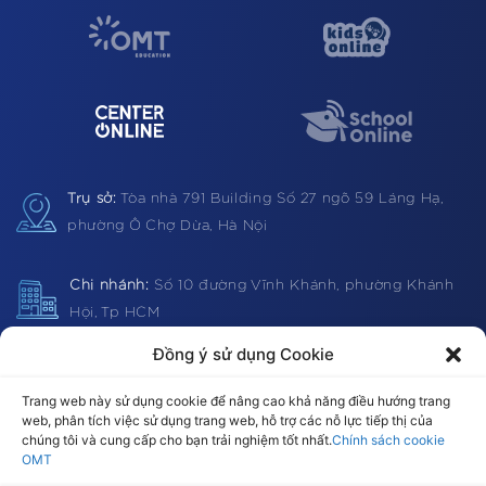
Trụ sở:
Tòa nhà 791 Building
Số 27 ngõ 59 Láng Hạ,
phường Ô Chợ Dừa, Hà Nội
Chi nhánh:
Số 10 đường Vĩnh Khánh, phường Khánh
Hội, Tp HCM
Đồng ý sử dụng Cookie
Hotline:
1900 0362 (VN) 0983 812403 (Global)
Trang web này sử dụng cookie để nâng cao khả năng điều hướng trang
web, phân tích việc sử dụng trang web, hỗ trợ các nỗ lực tiếp thị của
chúng tôi và cung cấp cho bạn trải nghiệm tốt nhất.
Chính sách cookie
OMT
Email:
omt@omt.vn