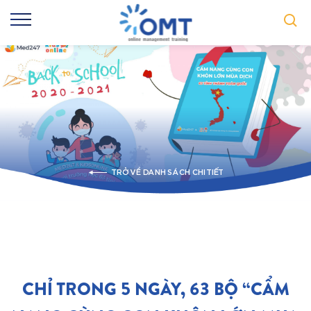
TRỞ VỀ DANH SÁCH CHI TIẾT
CHỈ TRONG 5 NGÀY, 63 BỘ “CẨM