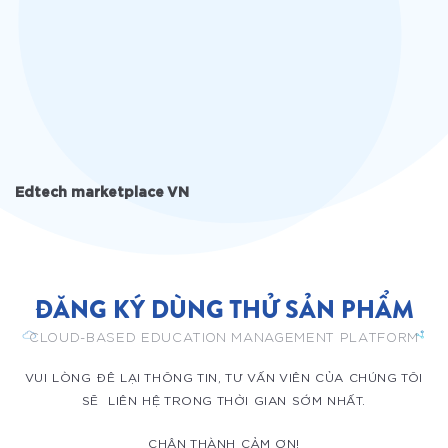
Edtech marketplace VN
ĐĂNG KÝ DÙNG THỬ SẢN PHẨM
CLOUD-BASED EDUCATION MANAGEMENT PLATFORM
VUI LÒNG ĐÊ LẠI THÔNG TIN, TƯ VẤN VIÊN CỦA CHÚNG TÔI
SẼ LIÊN HỆ TRONG THỜI GIAN SỚM NHẤT.
CHÂN THÀNH CẢM ƠN!