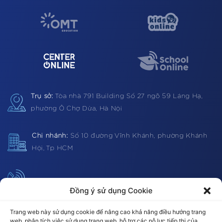
Trụ sở:
Tòa nhà 791 Building
Số 27 ngõ 59 Láng Hạ,
phường Ô Chợ Dừa, Hà Nội
Chi nhánh:
Số 10 đường Vĩnh Khánh, phường Khánh
Hội, Tp HCM
Hotline:
1900 0362 (VN) 0983 812403 (Global)
Đồng ý sử dụng Cookie
Trang web này sử dụng cookie để nâng cao khả năng điều hướng trang
web, phân tích việc sử dụng trang web, hỗ trợ các nỗ lực tiếp thị của