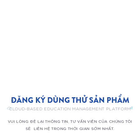
ĐĂNG KÝ DÙNG THỬ SẢN PHẨM
CLOUD-BASED EDUCATION MANAGEMENT PLATFORM
VUI LÒNG ĐÊ LẠI THÔNG TIN, TƯ VẤN VIÊN CỦA CHÚNG TÔI
SẼ LIÊN HỆ TRONG THỜI GIAN SỚM NHẤT.