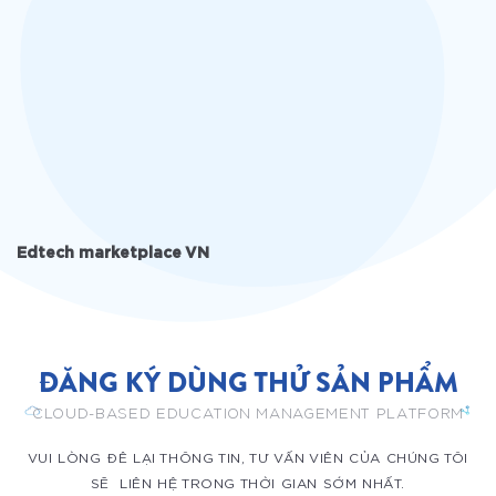
Edtech marketplace VN
ĐĂNG KÝ DÙNG THỬ SẢN PHẨM
CLOUD-BASED EDUCATION MANAGEMENT PLATFORM
VUI LÒNG ĐÊ LẠI THÔNG TIN, TƯ VẤN VIÊN CỦA CHÚNG TÔI
SẼ LIÊN HỆ TRONG THỜI GIAN SỚM NHẤT.