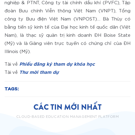
nghiệp & PTNT, Công ty tài chính dầu khí (PVFC), Tập
đoàn Bưu chính Viễn thông Việt Nam (VNPT), Tổng
công ty Bưu điện Việt Nam (VNPOST)… Bà Thủy có
bằng tiến sỹ kinh tế của Đại học kinh tế quốc dân (Việt
Nam), là thạc sỹ quản trị kinh doanh ĐH Boise State
(Mỹ) và là Giảng viên trực tuyến có chứng chỉ của ĐH
Illinois (Mỹ).
Tải về
Phiếu đăng ký tham dự khóa học
Tải về
Thư mời tham dự
TAGS:
CÁC TIN MỚI NHẤT
CLOUD-BASED EDUCATION MANAGEMENT PLATFORM