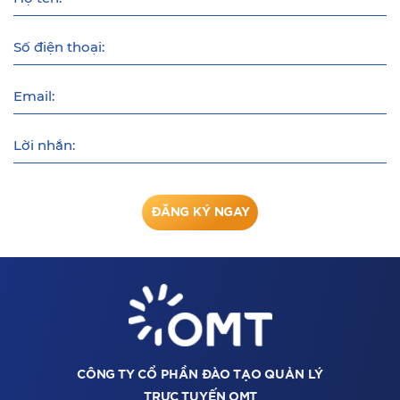
Số điện thoại:
Email:
Lời nhắn:
ĐĂNG KÝ NGAY
CÔNG TY CỔ PHẦN ĐÀO TẠO QUẢN LÝ
TRỰC TUYẾN OMT