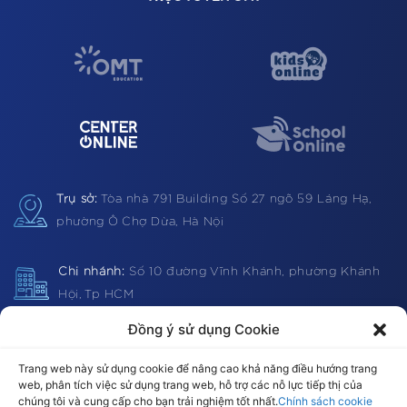
Trụ sở:
Tòa nhà 791 Building
Số 27 ngõ 59 Láng Hạ,
phường Ô Chợ Dừa, Hà Nội
Chi nhánh:
Số 10 đường Vĩnh Khánh, phường Khánh
Hội, Tp HCM
Đồng ý sử dụng Cookie
Hotline:
1900 0362 (VN) 0983 812403 (Global)
Trang web này sử dụng cookie để nâng cao khả năng điều hướng trang
web, phân tích việc sử dụng trang web, hỗ trợ các nỗ lực tiếp thị của
chúng tôi và cung cấp cho bạn trải nghiệm tốt nhất.
Chính sách cookie