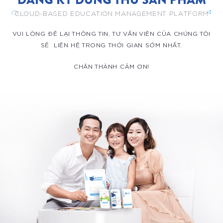
ĐĂNG KÝ DÙNG THỬ SẢN PHẨM
CLOUD-BASED EDUCATION MANAGEMENT PLATFORM
VUI LÒNG ĐÊ LẠI THÔNG TIN, TƯ VẤN VIÊN CỦA CHÚNG TÔI
SẼ LIÊN HỆ TRONG THỜI GIAN SỚM NHẤT.
CHÂN THÀNH CẢM ƠN!