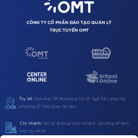
CÔNG TY CỔ PHẦN ĐÀO TẠO QUẢN LÝ
TRỰC TUYẾN OMT
Trụ sở:
Tòa nhà 791 Building
Số 27 ngõ 59 Láng Hạ,
phường Ô Chợ Dừa, Hà Nội
Chi nhánh:
Số 10 đường Vĩnh Khánh, phường Khánh
Hội, Tp HCM