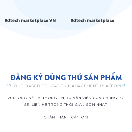
Edtech marketplace VN
Edtech marketplace
ĐĂNG KÝ DÙNG THỬ SẢN PHẨM
CLOUD-BASED EDUCATION MANAGEMENT PLATFORM
VUI LÒNG ĐÊ LẠI THÔNG TIN, TƯ VẤN VIÊN CỦA CHÚNG TÔI
SẼ LIÊN HỆ TRONG THỜI GIAN SỚM NHẤT.
CHÂN THÀNH CẢM ƠN!