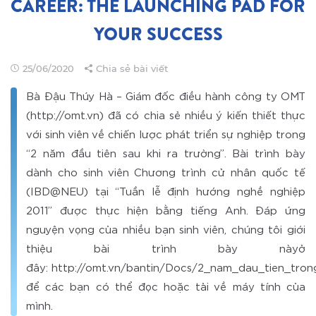
CAREER: THE LAUNCHING PAD FOR
YOUR SUCCESS
25/06/2020
Chia sẻ bài viết
Bà Đậu Thúy Hà – Giám đốc điều hành công ty OMT
(http://omt.vn) đã có chia sẻ nhiều ý kiến thiết thực
với sinh viên về chiến lược phát triển sự nghiệp trong
“2 năm đầu tiên sau khi ra trường”. Bài trình bày
dành cho sinh viên Chương trình cử nhân quốc tế
(IBD@NEU) tại “Tuần lễ định hướng nghề nghiệp
2011” được thực hiện bằng tiếng Anh. Đáp ứng
nguyện vọng của nhiều bạn sinh viên, chúng tôi giới
thiệu bài trình bày nàyở
đây: http://omt.vn/bantin/Docs/2_nam_dau_tien_tron
để các bạn có thể đọc hoặc tải về máy tính của
mình.