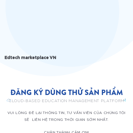
Edtech marketplace VN
ĐĂNG KÝ DÙNG THỬ SẢN PHẨM
CLOUD-BASED EDUCATION MANAGEMENT PLATFORM
VUI LÒNG ĐÊ LẠI THÔNG TIN, TƯ VẤN VIÊN CỦA CHÚNG TÔI
SẼ LIÊN HỆ TRONG THỜI GIAN SỚM NHẤT.
CHÂN THÀNH CẢM ƠN!