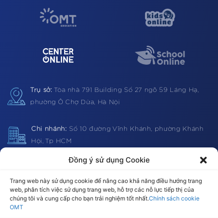
Trụ sở:
Tòa nhà 791 Building
Số 27 ngõ 59 Láng Hạ,
phường Ô Chợ Dừa, Hà Nội
Chi nhánh:
Số 10 đường Vĩnh Khánh, phường Khánh
Hội, Tp HCM
Đồng ý sử dụng Cookie
Hotline:
1900 0362 (VN) 0983 812403 (Global)
Trang web này sử dụng cookie để nâng cao khả năng điều hướng trang
web, phân tích việc sử dụng trang web, hỗ trợ các nỗ lực tiếp thị của
chúng tôi và cung cấp cho bạn trải nghiệm tốt nhất.
Chính sách cookie
OMT
Email:
omt@omt.vn