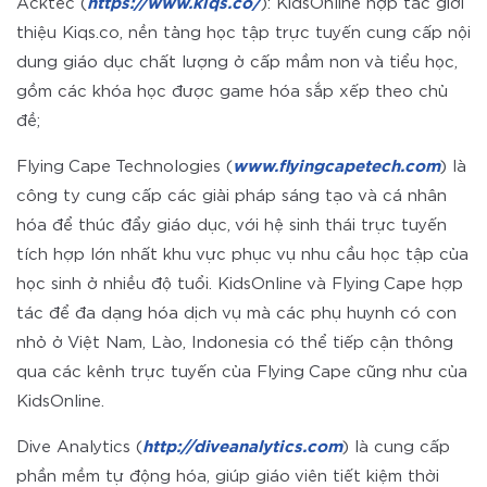
Acktec (
https://www.kiqs.co/
): KidsOnline hợp tác giới
thiệu Kiqs.co, nền tảng học tập trực tuyến cung cấp nội
dung giáo dục chất lượng ở cấp mầm non và tiểu học,
gồm các khóa học được game hóa sắp xếp theo chủ
đề;
Flying Cape Technologies (
www.flyingcapetech.com
) là
công ty cung cấp các giải pháp sáng tạo và cá nhân
hóa để thúc đẩy giáo dục, với hệ sinh thái trực tuyến
tích hợp lớn nhất khu vực phục vụ nhu cầu học tập của
học sinh ở nhiều độ tuổi. KidsOnline và Flying Cape hợp
tác để đa dạng hóa dịch vụ mà các phụ huynh có con
nhỏ ở Việt Nam, Lào, Indonesia có thể tiếp cận thông
qua các kênh trực tuyến của Flying Cape cũng như của
KidsOnline.
Dive Analytics (
http://diveanalytics.com
) là cung cấp
phần mềm tự động hóa, giúp giáo viên tiết kiệm thời