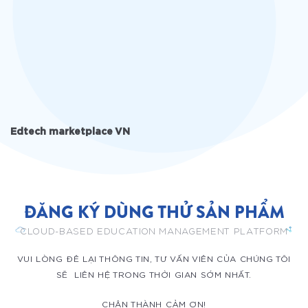
Edtech marketplace VN
ĐĂNG KÝ DÙNG THỬ SẢN PHẨM
CLOUD-BASED EDUCATION MANAGEMENT PLATFORM
VUI LÒNG ĐÊ LẠI THÔNG TIN, TƯ VẤN VIÊN CỦA CHÚNG TÔI
SẼ LIÊN HỆ TRONG THỜI GIAN SỚM NHẤT.
CHÂN THÀNH CẢM ƠN!