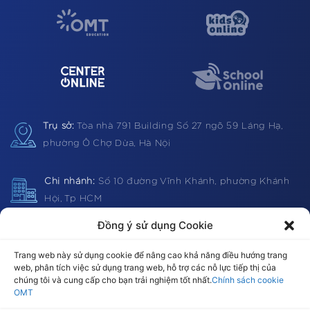
Trụ sở:
Tòa nhà 791 Building
Số 27 ngõ 59 Láng Hạ,
phường Ô Chợ Dừa, Hà Nội
Chi nhánh:
Số 10 đường Vĩnh Khánh, phường Khánh
Hội, Tp HCM
Đồng ý sử dụng Cookie
Hotline:
1900 0362 (VN) 0983 812403 (Global)
Trang web này sử dụng cookie để nâng cao khả năng điều hướng trang
web, phân tích việc sử dụng trang web, hỗ trợ các nỗ lực tiếp thị của
chúng tôi và cung cấp cho bạn trải nghiệm tốt nhất.
Chính sách cookie
OMT
Email:
omt@omt.vn