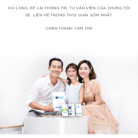
VUI LÒNG ĐÊ LẠI THÔNG TIN, TƯ VẤN VIÊN CỦA CHÚNG TÔI
SẼ LIÊN HỆ TRONG THỜI GIAN SỚM NHẤT.
CHÂN THÀNH CẢM ƠN!