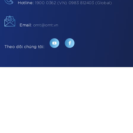
Hotline:
1900 0362 (VN) 0983 812403 (Global)
Email:
omt@omt.vn
Theo dõi chúng tôi: