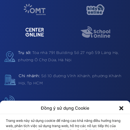
Trụ sở:
Tòa nhà 791 Building
Số 27 ngõ 59 Láng Hạ,
phường Ô Chợ Dừa, Hà Nội
Chi nhánh:
Số 10 đường Vĩnh Khánh, phường Khánh
Hội, Tp HCM
Hotline:
1900 0362 (VN) 0983 812403 (Global)
Đồng ý sử dụng Cookie
Trang web này sử dụng cookie để nâng cao khả năng điều hướng trang
web, phân tích việc sử dụng trang web, hỗ trợ các nỗ lực tiếp thị của
Email:
omt@omt.vn