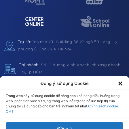
Trụ sở:
Tòa nhà 791 Building
Số 27 ngõ 59 Láng Hạ,
phường Ô Chợ Dừa, Hà Nội
Chi nhánh:
Số 10 đường Vĩnh Khánh, phường Khánh
Hội, Tp HCM
Đồng ý sử dụng Cookie
Hotline:
1900 0362 (VN) 0983 812403 (Global)
Trang web này sử dụng cookie để nâng cao khả năng điều hướng trang
web, phân tích việc sử dụng trang web, hỗ trợ các nỗ lực tiếp thị của
chúng tôi và cung cấp cho bạn trải nghiệm tốt nhất.
Chính sách cookie
OMT
Email:
omt@omt.vn
Đồng ý