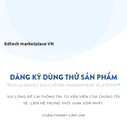
Edtech marketplace VN
ĐĂNG KÝ DÙNG THỬ SẢN PHẨM
CLOUD-BASED EDUCATION MANAGEMENT PLATFORM
VUI LÒNG ĐÊ LẠI THÔNG TIN, TƯ VẤN VIÊN CỦA CHÚNG TÔI
SẼ LIÊN HỆ TRONG THỜI GIAN SỚM NHẤT.
CHÂN THÀNH CẢM ƠN!