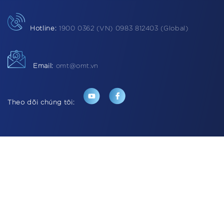
Hotline:
1900 0362 (VN) 0983 812403 (Global)
Email:
omt@omt.vn
Theo dõi chúng tôi: