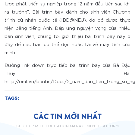
lược phát triển sự nghiệp trong “2 năm đầu tiên sau khi
ra trường”. Bài trình bày dành cho sinh viên Chương
trình cử nhân quốc tế (IBD@NEU), do đó được thực
hiện bằng tiếng Anh. Đáp ứng nguyện vọng của nhiều
bạn sinh viên, chúng tôi giới thiệu bài trình bày này ở
đây để các bạn có thể đọc hoặc tải về máy tính của
mình.
Đường link down trực tiếp bài trình bày của Bà Đậu
Thúy Hà:
http://omt.vn/bantin/Docs/2_nam_dau_tien_trong_su_ng
TAGS:
CÁC TIN MỚI NHẤT
CLOUD-BASED EDUCATION MANAGEMENT PLATFORM