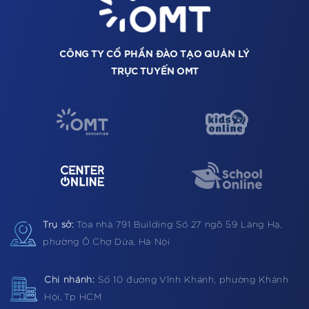
CÔNG TY CỔ PHẦN ĐÀO TẠO QUẢN LÝ
TRỰC TUYẾN OMT
Trụ sở:
Tòa nhà 791 Building
Số 27 ngõ 59 Láng Hạ,
phường Ô Chợ Dừa, Hà Nội
Chi nhánh:
Số 10 đường Vĩnh Khánh, phường Khánh
Hội, Tp HCM