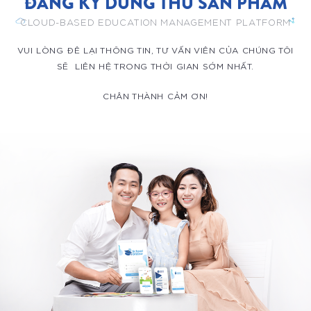
ĐĂNG KÝ DÙNG THỬ SẢN PHẨM
CLOUD-BASED EDUCATION MANAGEMENT PLATFORM
VUI LÒNG ĐÊ LẠI THÔNG TIN, TƯ VẤN VIÊN CỦA CHÚNG TÔI
SẼ LIÊN HỆ TRONG THỜI GIAN SỚM NHẤT.
CHÂN THÀNH CẢM ƠN!