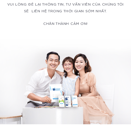
VUI LÒNG ĐÊ LẠI THÔNG TIN, TƯ VẤN VIÊN CỦA CHÚNG TÔI
SẼ LIÊN HỆ TRONG THỜI GIAN SỚM NHẤT.
CHÂN THÀNH CẢM ƠN!