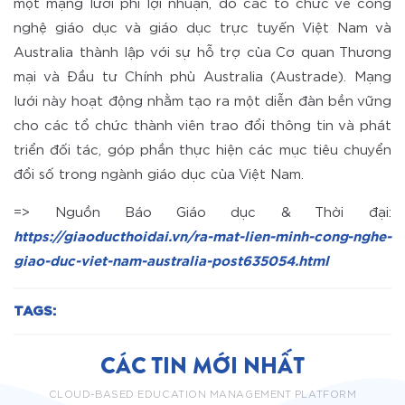
một mạng lưới phi lợi nhuận, do các tổ chức về công
nghệ giáo dục và giáo dục trực tuyến Việt Nam và
Australia thành lập với sự hỗ trợ của Cơ quan Thương
mại và Đầu tư Chính phủ Australia (Austrade). Mạng
lưới này hoạt động nhằm tạo ra một diễn đàn bền vững
cho các tổ chức thành viên trao đổi thông tin và phát
triển đối tác, góp phần thực hiện các mục tiêu chuyển
đổi số trong ngành giáo dục của Việt Nam.
=> Nguồn Báo Giáo dục & Thời đại:
https://giaoducthoidai.vn/ra-mat-lien-minh-cong-nghe-
giao-duc-viet-nam-australia-post635054.html
TAGS:
CÁC TIN MỚI NHẤT
CLOUD-BASED EDUCATION MANAGEMENT PLATFORM