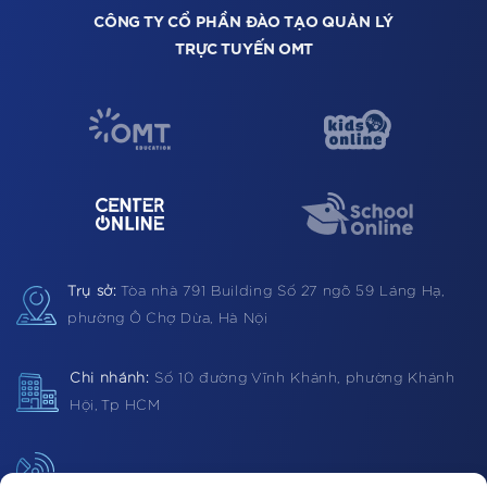
CÔNG TY CỔ PHẦN ĐÀO TẠO QUẢN LÝ
TRỰC TUYẾN OMT
Trụ sở:
Tòa nhà 791 Building
Số 27 ngõ 59 Láng Hạ,
phường Ô Chợ Dừa, Hà Nội
Chi nhánh:
Số 10 đường Vĩnh Khánh, phường Khánh
Hội, Tp HCM
Hotline:
1900 0362 (VN) 0983 812403 (Global)