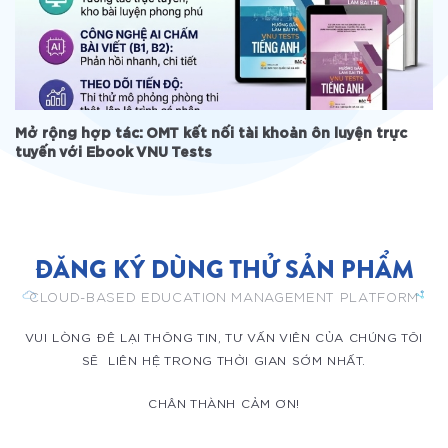
Mở rộng hợp tác: OMT kết nối tài khoản ôn luyện trực
tuyến với Ebook VNU Tests
ĐĂNG KÝ DÙNG THỬ SẢN PHẨM
CLOUD-BASED EDUCATION MANAGEMENT PLATFORM
VUI LÒNG ĐÊ LẠI THÔNG TIN, TƯ VẤN VIÊN CỦA CHÚNG TÔI
SẼ LIÊN HỆ TRONG THỜI GIAN SỚM NHẤT.
CHÂN THÀNH CẢM ƠN!