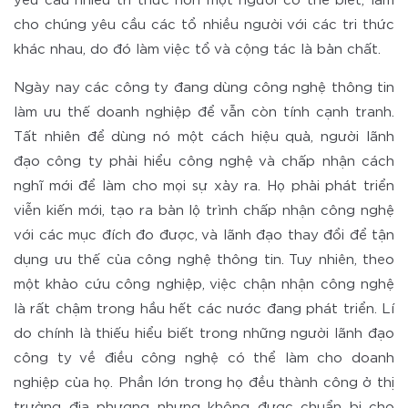
yêu cầu nhiều tri thức hơn một người có thể biết, làm
cho chúng yêu cầu các tổ nhiều người với các tri thức
khác nhau, do đó làm việc tổ và cộng tác là bản chất.
Ngày nay các công ty đang dùng công nghệ thông tin
làm ưu thế doanh nghiệp để vẫn còn tính cạnh tranh.
Tất nhiên để dùng nó một cách hiệu quả, người lãnh
đạo công ty phải hiểu công nghệ và chấp nhận cách
nghĩ mới để làm cho mọi sự xảy ra. Họ phải phát triển
viễn kiến mới, tạo ra bản lộ trình chấp nhận công nghệ
với các mục đích đo được, và lãnh đạo thay đổi để tận
dụng ưu thế của công nghệ thông tin. Tuy nhiên, theo
một khảo cứu công nghiệp, việc chận nhận công nghệ
là rất chậm trong hầu hết các nước đang phát triển. Lí
do chính là thiếu hiểu biết trong những người lãnh đạo
công ty về điều công nghệ có thể làm cho doanh
nghiệp của họ. Phần lớn trong họ đều thành công ở thị
trường địa phương nhưng không được chuẩn bị cho