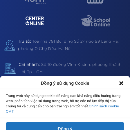
Trụ sở:
Tòa nhà 791 Building
Số 27 ngõ 59 Láng Hạ,
phường Ô Chợ Dừa, Hà Nội
Chi nhánh:
Số 10 đường Vĩnh Khánh, phường Khánh
Hội, Tp HCM
Đồng ý sử dụng Cookie
Hotline:
1900 0362 (VN) 0983 812403 (Global)
Trang web này sử dụng cookie để nâng cao khả năng điều hướng trang
web, phân tích việc sử dụng trang web, hỗ trợ các nỗ lực tiếp thị của
chúng tôi và cung cấp cho bạn trải nghiệm tốt nhất.
Chính sách cookie
OMT
Email:
omt@omt.vn
Đồng ý