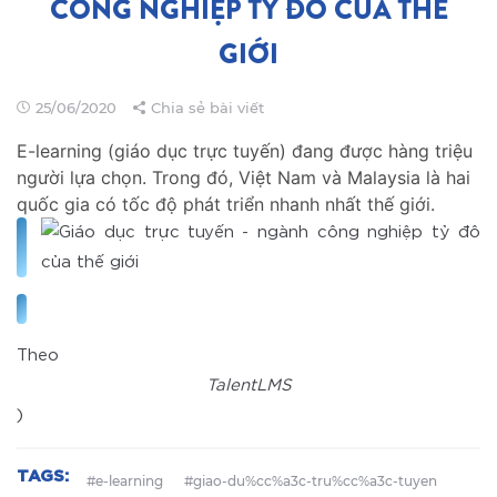
CÔNG NGHIỆP TỶ ĐÔ CỦA THẾ
GIỚI
25/06/2020
Chia sẻ bài viết
E-learning (giáo dục trực tuyến) đang được hàng triệu
người lựa chọn. Trong đó, Việt Nam và Malaysia là hai
quốc gia có tốc độ phát triển nhanh nhất thế giới.
Theo
TalentLMS
)
TAGS:
#e-learning
#giao-du%cc%a3c-tru%cc%a3c-tuyen