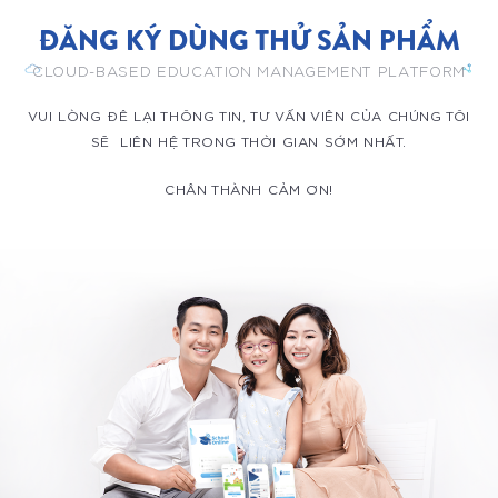
ĐĂNG KÝ DÙNG THỬ SẢN PHẨM
CLOUD-BASED EDUCATION MANAGEMENT PLATFORM
VUI LÒNG ĐÊ LẠI THÔNG TIN, TƯ VẤN VIÊN CỦA CHÚNG TÔI
SẼ LIÊN HỆ TRONG THỜI GIAN SỚM NHẤT.
CHÂN THÀNH CẢM ƠN!