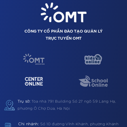
CÔNG TY CỔ PHẦN ĐÀO TẠO QUẢN LÝ
TRỰC TUYẾN OMT
Trụ sở:
Tòa nhà 791 Building
Số 27 ngõ 59 Láng Hạ,
phường Ô Chợ Dừa, Hà Nội
Chi nhánh:
Số 10 đường Vĩnh Khánh, phường Khánh