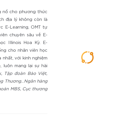
ng nổ cho phương thức
ch địa lý không còn là
vực E-Learning, OMT tự
viên chuyên sâu về E-
c Illinois Hoa Kỳ. E-
hống cho nhân viên học
 nhất, với kinh nghiệm
 luôn mang lại sự hài
k, Tập đoàn Bảo Việt,
ng Thương.
..
Ngân hàng
khoán MBS, Cục thương