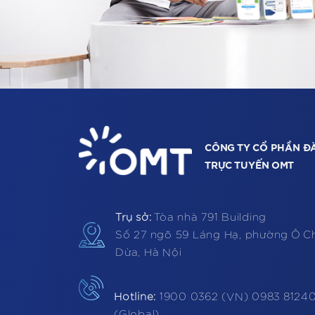
CÔNG TY CỔ PHẦN Đ
TRỰC TUYẾN OMT
Trụ sở:
Tòa nhà 791 Building
Số 27 ngõ 59 Láng Hạ, phường Ô C
Dừa, Hà Nội
Hotline:
1900 0362 (VN) 0983 8124
(Global)