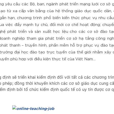
ng yêu cầu các Bộ, ban, ngành phát triển mạng lưới cơ sở
tạo từ xa cấp văn bằng của hệ thống giáo dục quốc dân, 
gắn hạn, chương trình phổ biến kiến thức phục vụ nhu cầu
ua việc đẩy mạnh tự chủ, đổi mới cơ chế hoạt động; chuy
ghệ phát triển và sản xuất học liệu cho các cơ sở đào tạ
doanh nghiệp tham gia phát triển cơ sở hạ tầng công ngh
hát thanh – truyền hình, phần mềm hỗ trợ phục vụ đào tạo
trường đại học đào tạo trực tuyến của thế giới nhằm xây 
tuyến phù hợp với điều kiện thực tế của Việt Nam…
định sẽ triển khai kiểm định đối với tất cả các chương trì
 phép; đồng thời khuyến khích các cơ sở giáo dục cung cấ
iểm định bởi tổ chức kiểm định quốc tế có uy tín được cơ