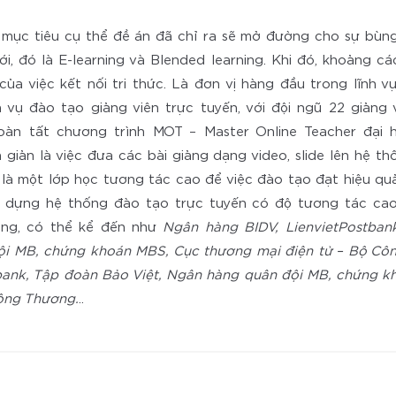
 mục tiêu cụ thể đề án đã chỉ ra sẽ mở đường cho sự bù
ới, đó là E-learning và Blended learning. Khi đó, khoảng cá
của việc kết nối tri thức. Là đơn vị hàng đầu trong lĩnh 
 vụ đào tạo giảng viên trực tuyến, với đội ngũ 22 giảng 
oàn tất chương trình MOT – Master Online Teacher đại họ
 giản là việc đưa các bài giảng dạng video, slide lên hệ t
 là một lớp học tương tác cao để việc đào tạo đạt hiệu quả
y dựng hệ thống đào tạo trực tuyến có độ tương tác cao,
àng, có thể kể đến như
Ngân hàng BIDV, LienvietPostban
i MB, chứng khoán MBS, Cục thương mại điện tử – Bộ Cô
tbank, Tập đoàn Bảo Việt, Ngân hàng quân đội MB, chứng 
Công Thương.
..