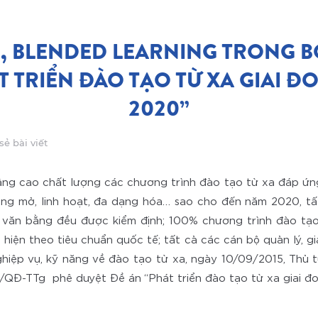
, BLENDED LEARNING TRONG B
T TRIỂN ĐÀO TẠO TỪ XA GIAI ĐO
2020”
sẻ bài viết
ng cao chất lượng các chương trình đào tạo từ xa đáp ứn
ng mở, linh hoạt, đa dạng hóa… sao cho đến năm 2020, tấ
 văn bằng đều được kiểm định; 100% chương trình đào tạo 
c hiện theo tiêu chuẩn quốc tế; tất cả các cán bộ quản lý, gi
hiệp vụ, kỹ năng về đào tạo từ xa, ngày 10/09/2015, Thủ 
/QĐ-TTg phê duyệt Đề án “Phát triển đào tạo từ xa giai đo