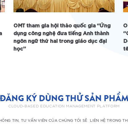
OMT tham gia hội thảo quốc gia “Ứng
O
a
dụng công nghệ đưa tiếng Anh thành
“
ngôn ngữ thứ hai trong giáo dục đại
D
học”
t
ĐĂNG KÝ DÙNG THỬ SẢN PHẨ
CLOUD-BASED EDUCATION MANAGEMENT PLATFORM
HÔNG TIN, TƯ VẤN VIÊN CỦA CHÚNG TÔI SẼ LIÊN HỆ TRONG T