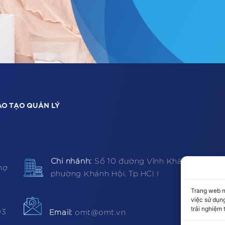
ÀO TẠO QUẢN LÝ
Chi nhánh:
Số 10 đường Vĩnh Khánh,
hợ
phường Khánh Hội, Tp HCM
Trang web n
việc sử dụng
trải nghiệm 
T
03
Email:
omt@omt.vn