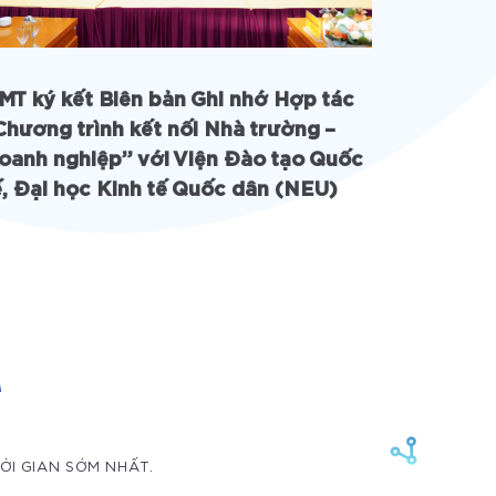
MT ký kết Biên bản Ghi nhớ Hợp tác
Khan Ac
Chương trình kết nối Nhà trường –
toàn Inte
oanh nghiệp” với Viện Đào tạo Quốc
ế, Đại học Kinh tế Quốc dân (NEU)
M
HỜI GIAN SỚM NHẤT.