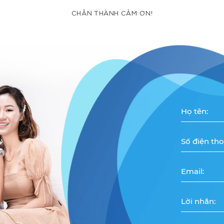
CHÂN THÀNH CẢM ƠN!
Họ tên:
Số điện tho
Email:
Lời nhắn: