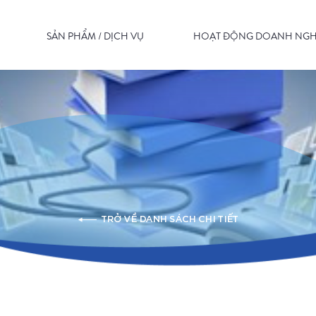
SẢN PHẨM / DỊCH VỤ
HOẠT ĐỘNG DOANH NGH
TRỞ VỀ DANH SÁCH CHI TIẾT