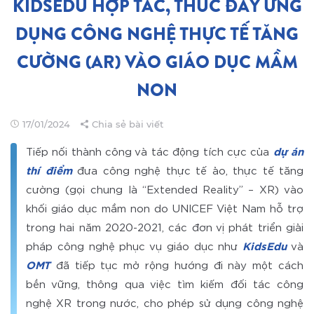
KIDSEDU HỢP TÁC, THÚC ĐẨY ỨNG
DỤNG CÔNG NGHỆ THỰC TẾ TĂNG
CƯỜNG (AR) VÀO GIÁO DỤC MẦM
NON
17/01/2024
Chia sẻ bài viết
Tiếp nối thành công và tác động tích cực của
dự án
thí điểm
đưa công nghệ thực tế ảo, thực tế tăng
cường (gọi chung là “Extended Reality” – XR) vào
khối giáo dục mầm non do UNICEF Việt Nam hỗ trợ
trong hai năm 2020-2021, các đơn vị phát triển giải
pháp công nghệ phục vụ giáo dục như
KidsEdu
và
OMT
đã tiếp tục mở rộng hướng đi này một cách
bền vững, thông qua việc tìm kiếm đối tác công
nghệ XR trong nước, cho phép sử dụng công nghệ