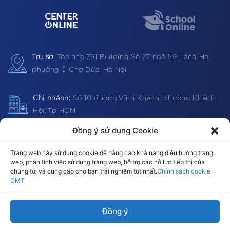
Trụ sở:
Tòa nhà 791 Building
Số 27 ngõ 59 Láng Hạ,
phường Ô Chợ Dừa, Hà Nội
Chi nhánh:
Số 10 đường Vĩnh Khánh, phường Khánh
Hội, Tp HCM
Đồng ý sử dụng Cookie
Hotline:
1900 0362 (VN) 0983 812403 (Global)
Trang web này sử dụng cookie để nâng cao khả năng điều hướng trang
web, phân tích việc sử dụng trang web, hỗ trợ các nỗ lực tiếp thị của
chúng tôi và cung cấp cho bạn trải nghiệm tốt nhất.
Chính sách cookie
OMT
Email:
omt@omt.vn
Đồng ý
Theo dõi chúng tôi: