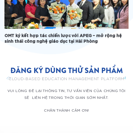
OMT ký kết hợp tác chiến lược với APEG – mở rộng hệ
sinh thái công nghệ giáo dục tại Hải Phòng
ĐĂNG KÝ DÙNG THỬ SẢN PHẨM
CLOUD-BASED EDUCATION MANAGEMENT PLATFORM
VUI LÒNG ĐÊ LẠI THÔNG TIN, TƯ VẤN VIÊN CỦA CHÚNG TÔI
SẼ LIÊN HỆ TRONG THỜI GIAN SỚM NHẤT.
CHÂN THÀNH CẢM ƠN!