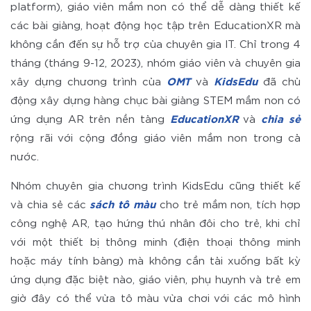
platform), giáo viên mầm non có thể dễ dàng thiết kế
các bài giảng, hoạt động học tập trên EducationXR mà
không cần đến sự hỗ trợ của chuyên gia IT. Chỉ trong 4
tháng (tháng 9-12, 2023), nhóm giáo viên và chuyên gia
xây dựng chương trình của
OMT
và
KidsEdu
đã chủ
động xây dựng hàng chục bài giảng STEM mầm non có
ứng dụng AR trên nền tảng
EducationXR
và
chia sẻ
rộng rãi với cộng đồng giáo viên mầm non trong cả
nước.
Nhóm chuyên gia chương trình KidsEdu cũng thiết kế
và chia sẻ các
sách tô màu
cho trẻ mầm non, tích hợp
công nghệ AR, tạo hứng thú nhân đôi cho trẻ, khi chỉ
với một thiết bị thông minh (điện thoại thông minh
hoặc máy tính bảng) mà không cần tải xuống bất kỳ
ứng dụng đặc biệt nào, giáo viên, phụ huynh và trẻ em
giờ đây có thể vừa tô màu vừa chơi với các mô hình