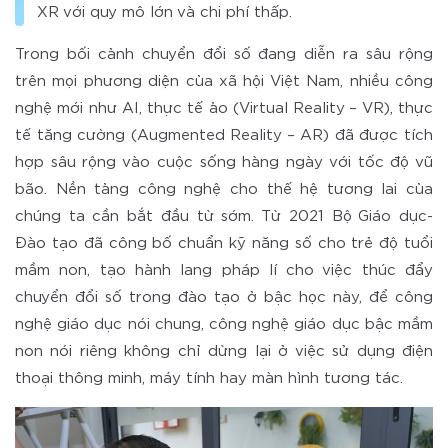
XR với quy mô lớn và chi phí thấp.
Trong bối cảnh chuyển đổi số đang diễn ra sâu rộng
trên mọi phương diện của xã hội Việt Nam, nhiều công
nghệ mới như AI, thực tế ảo (Virtual Reality – VR), thực
tế tăng cường (Augmented Reality – AR) đã được tích
hợp sâu rộng vào cuộc sống hàng ngày với tốc độ vũ
bão. Nền tảng công nghệ cho thế hệ tương lai của
chúng ta cần bắt đầu từ sớm. Từ 2021 Bộ Giáo dục-
Đào tạo đã công bố chuẩn kỹ năng số cho trẻ độ tuổi
mầm non, tạo hành lang pháp lí cho việc thúc đẩy
chuyển đổi số trong đào tạo ở bậc học này, để công
nghệ giáo dục nói chung, công nghệ giáo dục bậc mầm
non nói riêng không chỉ dừng lại ở việc sử dụng điện
thoại thông minh, máy tính hay màn hình tương tác.