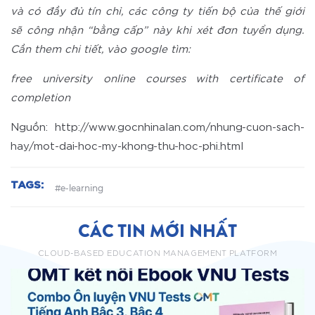
và có đầy đủ tín chỉ, các công ty tiến bộ của thế giới
sẽ công nhận “bằng cấp” này khi xét đơn tuyển dụng.
Cần them chi tiết, vào google tìm:
free university online courses with certificate of
completion
Nguồn: http://www.gocnhinalan.com/nhung-cuon-sach-
hay/mot-dai-hoc-my-khong-thu-hoc-phi.html
TAGS:
#e-learning
CÁC TIN MỚI NHẤT
CLOUD-BASED EDUCATION MANAGEMENT PLATFORM