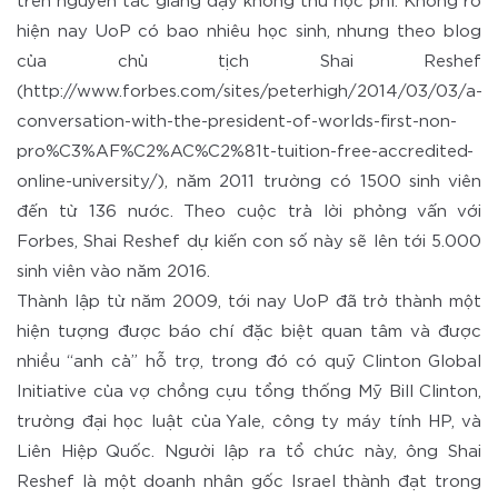
trên nguyên tắc giảng dạy không thu học phí. Không rõ
hiện nay UoP có bao nhiêu học sinh, nhưng theo blog
của chủ tịch Shai Reshef
(http://www.forbes.com/sites/peterhigh/2014/03/03/a-
conversation-with-the-president-of-worlds-first-non-
pro%C3%AF%C2%AC%C2%81t-tuition-free-accredited-
online-university/), năm 2011 trường có 1500 sinh viên
đến từ 136 nước. Theo cuộc trả lời phỏng vấn với
Forbes, Shai Reshef dự kiến con số này sẽ lên tới 5.000
sinh viên vào năm 2016.
Thành lập từ năm 2009, tới nay UoP đã trở thành một
hiện tượng được báo chí đặc biệt quan tâm và được
nhiều “anh cả” hỗ trợ, trong đó có quỹ Clinton Global
Initiative của vợ chồng cựu tổng thống Mỹ Bill Clinton,
trường đại học luật của Yale, công ty máy tính HP, và
Liên Hiệp Quốc. Người lập ra tổ chức này, ông Shai
Reshef là một doanh nhân gốc Israel thành đạt trong