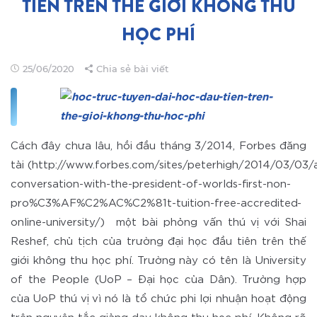
TIÊN TRÊN THẾ GIỚI KHÔNG THU
HỌC PHÍ
25/06/2020
Chia sẻ bài viết
Cách đây chưa lâu, hồi đầu tháng 3/2014, Forbes đăng
tải (http://www.forbes.com/sites/peterhigh/2014/03/03/
conversation-with-the-president-of-worlds-first-non-
pro%C3%AF%C2%AC%C2%81t-tuition-free-accredited-
online-university/) một bài phỏng vấn thú vị với Shai
Reshef, chủ tịch của trường đại học đầu tiên trên thế
giới không thu học phí. Trường này có tên là University
of the People (UoP – Đại học của Dân). Trường hợp
của UoP thú vị vì nó là tổ chức phi lợi nhuận hoạt động