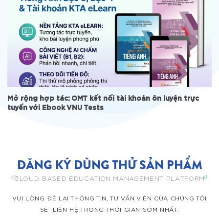
Mở rộng hợp tác: OMT kết nối tài khoản ôn luyện trực
tuyến với Ebook VNU Tests
ĐĂNG KÝ DÙNG THỬ SẢN PHẨM
CLOUD-BASED EDUCATION MANAGEMENT PLATFORM
VUI LÒNG ĐÊ LẠI THÔNG TIN, TƯ VẤN VIÊN CỦA CHÚNG TÔI
SẼ LIÊN HỆ TRONG THỜI GIAN SỚM NHẤT.