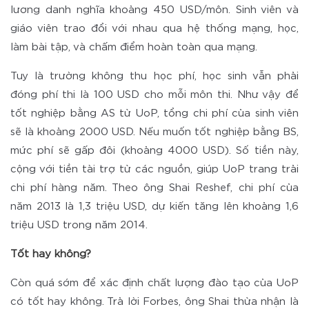
lương danh nghĩa khoảng 450 USD/môn. Sinh viên và
giáo viên trao đổi với nhau qua hệ thống mạng, học,
làm bài tập, và chấm điểm hoàn toàn qua mạng.
Tuy là trường không thu học phí, học sinh vẫn phải
đóng phí thi là 100 USD cho mỗi môn thi. Như vậy để
tốt nghiệp bằng AS từ UoP, tổng chi phí của sinh viên
sẽ là khoảng 2000 USD. Nếu muốn tốt nghiệp bằng BS,
mức phí sẽ gấp đôi (khoảng 4000 USD). Số tiền này,
cộng với tiền tài trợ từ các nguồn, giúp UoP trang trải
chi phí hàng năm. Theo ông Shai Reshef, chi phí của
năm 2013 là 1,3 triệu USD, dự kiến tăng lên khoảng 1,6
triệu USD trong năm 2014.
Tốt hay không?
Còn quá sớm để xác định chất lượng đào tạo của UoP
có tốt hay không. Trả lời Forbes, ông Shai thừa nhận là